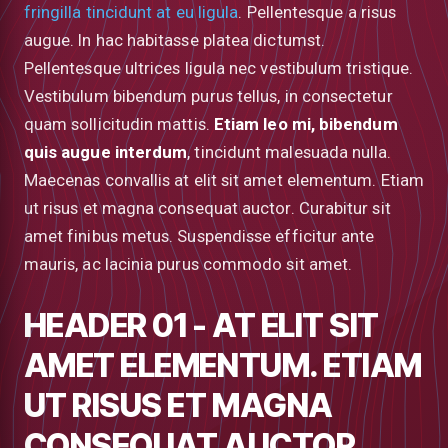
fringilla tincidunt at eu ligula
. Pellentesque a risus
augue. In hac habitasse platea dictumst.
Pellentesque ultrices ligula nec vestibulum tristique.
Vestibulum bibendum purus tellus, in consectetur
quam sollicitudin mattis.
Etiam leo mi, bibendum
quis augue interdum
, tincidunt malesuada nulla.
Maecenas convallis at elit sit amet elementum. Etiam
ut risus et magna consequat auctor. Curabitur sit
amet finibus metus. Suspendisse efficitur ante
mauris, ac lacinia purus commodo sit amet.
HEADER 01 - AT ELIT SIT
AMET ELEMENTUM. ETIAM
low
UT RISUS ET MAGNA
CONSEQUAT AUCTOR.
m
uTube